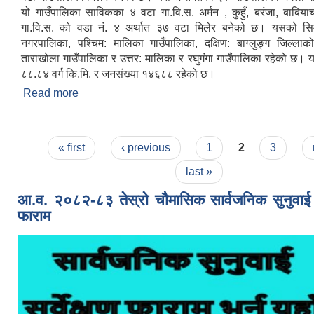
यो गाउँपालिका साविकका ४ वटा गा.वि.स. अर्मन , कुहुँ, बरंजा, बाबिया
गा.वि.स. को वडा नं. ४ अर्थात ३७ वटा मिलेर बनेको छ। यसको सिमान
नगरपालिका, पश्चिम: मालिका गाउँपालिका, दक्षिण: बाग्लुङ्ग जिल्लाक
ताराखोला गाउँपालिका र उत्तर: मालिका र रघुगंगा गाउँपालिका रहेको छ। 
८८.८४ वर्ग कि.मि. र जनसंख्या १४६८८ रहेको छ।
Read more
about संक्षिप्त परिचय
Pages
« first
‹ previous
1
2
3
last »
आ.व. २०८२-८३ तेस्रो चौमासिक सार्वजनिक सुनुवाई मत
फाराम