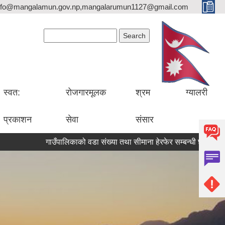
nfo@mangalamun.gov.np,mangalarumun1127@gmail.com
Search form
Search
स्वत:
रोजगारमूलक
श्रम
ग्यालरी
प्रकाशन
सेवा
संसार
गाउँपालिकाको वडा संख्या तथा सीमाना हेरफेर सम्बन्धी छलफलमा उपस्थि