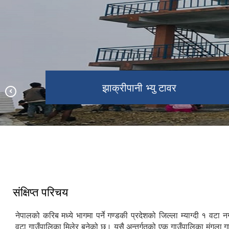
झाक्रीपानी भ्यु टावरबाट देखिने दृश्य
झाक्रीपानी भ्यु टावर
Todke Resort
बाबियाचौर बजार
टोड्के हिल्स
मंगला इन्द्रेणी पार्क
संक्षिप्त परिचय
नेपालको करिब मध्ये भागमा पर्ने गण्डकी प्रदेशको जिल्ला म्याग्दी १ वटा
वटा गाउँपालिका मिलेर बनेको छ। यसै अन्तर्गतको एक गाउँपालिका मंगला ग