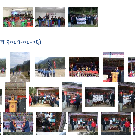
,
,
,
ो दिन २०८१-०८-०६)
,
,
,
,
,
,
,
,
,
,
,
,
,
,
,