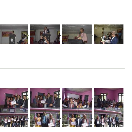
,
,
,
,
,
,
,
,
,
,
,
,