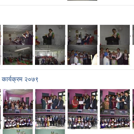
,
,
,
,
,
,
,
,
,
ण कार्यक्रम २०७९
,
,
,
,
,
,
,
,
,
,