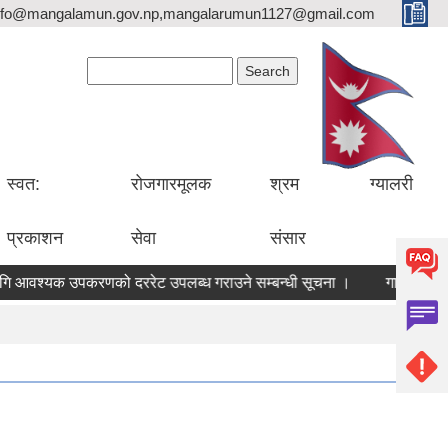
nfo@mangalamun.gov.np,mangalarumun1127@gmail.com
Search form
Search
स्वत:
रोजगारमूलक
श्रम
ग्यालरी
प्रकाशन
सेवा
संसार
 उपकरणको दररेट उपलब्ध गराउने सम्बन्धी सूचना ।
गाउँपालिकाको वडा संख