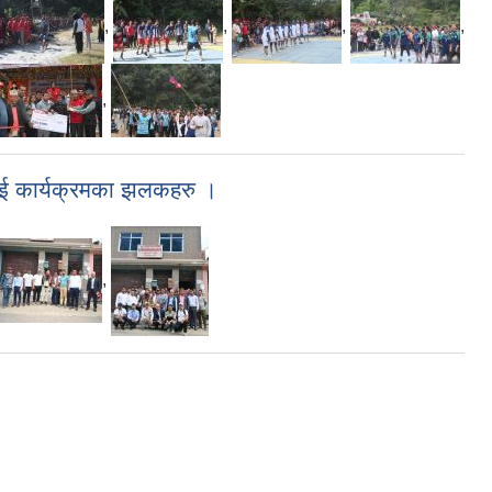
,
,
,
,
,
िदाई कार्यक्रमका झलकहरु ।
,