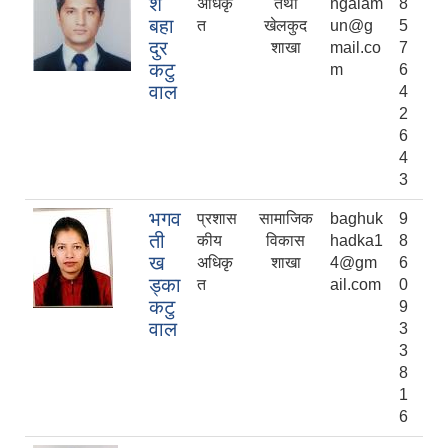
श
अधिकृ
तथा
ngalam
8
बहा
त
खेलकुद
un@g
5
दुर
शाखा
mail.co
7
कटु
m
6
वाल
4
2
6
4
3
भगव
प्रशास
सामाजिक
baghuk
9
ती
कीय
विकास
hadka1
8
ख
अधिकृ
शाखा
4@gm
6
ड्का
त
ail.com
0
कटु
9
वाल
3
3
8
1
6