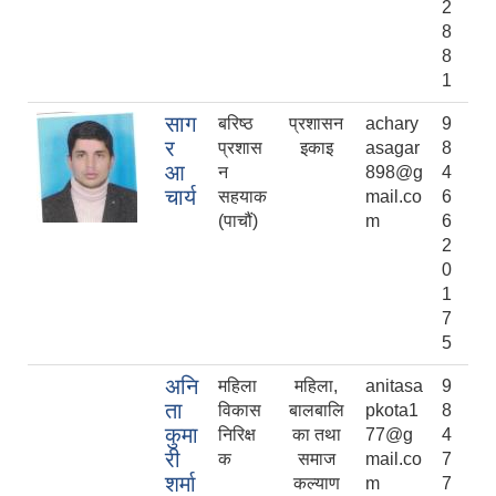
2
8
8
1
साग
बरिष्ठ
प्रशासन
achary
9
र
प्रशास
इकाइ
asagar
8
आ
न
898@g
4
चार्य
सहयाक
mail.co
6
(पाचौं)
m
6
2
0
1
7
5
अनि
महिला
महिला,
anitasa
9
ता
विकास
बालबालि
pkota1
8
कुमा
निरिक्ष
का तथा
77@g
4
री
क
समाज
mail.co
7
शर्मा
कल्याण
m
7