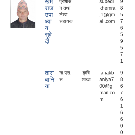
खेम
प्रशास
subedi
9
राज
न तथा
khemra
8
उपा
लेखा
j1@gm
5
ध्या
सहायक
ail.com
7
य
6
सुवे
5
दी
9
5
7
1
तारा
ना.प्रा.
कृषि
janakb
9
बानि
स
शाखा
aniya7
8
या
00@g
6
mail.co
7
m
6
1
6
6
0
0