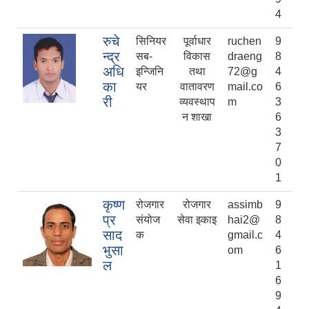
4
रुचे
सिनियर
पूर्वाधार
ruchen
9
न्द्र
सब-
विकास
draeng
8
अधि
इन्जिनि
तथा
72@g
4
का
यर
वातावरण
mail.co
6
री
व्यवस्थाप
m
3
न शाखा
6
3
7
0
1
कृष्ण
रोजगार
रोजगार
assimb
9
प्र
संयोज
सेवा इकाइ
hai2@
8
साद
क
gmail.c
4
भुसा
om
6
ल
1
6
9