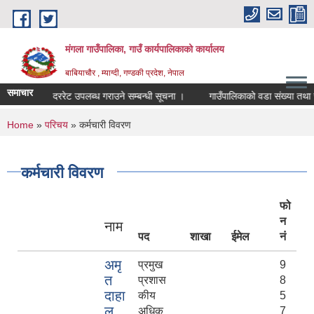
Skip to main content
मंगला गाउँपालिका, गाउँ कार्यपालिकाको कार्यालय
बाबियाचौर , म्याग्दी, गण्डकी प्रदेश, नेपाल
समाचार
रणको दररेट उपलब्ध गराउने सम्बन्धी सूचना ।
गाउँपालिकाको वडा संख्या तथा सीमाना
You are here
Home
»
परिचय
» कर्मचारी विवरण
कर्मचारी विवरण
फो
न
नाम
पद
शाखा
ईमेल
नं
अमृ
प्रमुख
9
त
प्रशास
8
दाहा
कीय
5
ल
अधिकृ
7