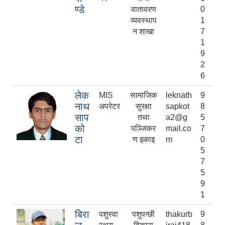
ण्डे
वातावरण
0
व्यवस्थाप
1
न शाखा
7
1
9
2
6
लेक
MIS
सामाजिक
leknath
9
नाथ
अपरेटर
सुरक्षा
sapkot
8
साप
तथा
a2@g
5
को
पञ्जिकर
mail.co
7
टा
ण इकाइ
m
0
5
7
5
9
1
बिरा
पशुस्वा
पशुपन्छी
thakurb
9