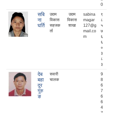
0
सबि
उद्यम
उद्यम
sabina
९
ना
विकास
विकास
magar
८
घर्ति
सहजक
शाखा
127@g
५
र्ता
mail.co
७
m
६
६
०
३
८
३
देब
सवारी
9
बहा
चालक
8
दुर
6
गुरु
7
ङ
6
6
4
7