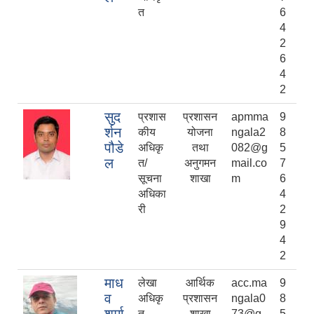
त
6
4
2
6
4
2
सुद
प्रशास
प्रशासन
apmma
9
र्शन
कीय
योजना
ngala2
8
पौडे
अधिकृ
तथा
082@g
5
ल
त/
अनुगमन
mail.co
7
सूचना
शाखा
m
6
अधिका
4
री
2
9
4
2
माध
लेखा
आर्थिक
acc.ma
9
व
अधिकृ
प्रशासन
ngala0
8
त
शाखा
73@g
5