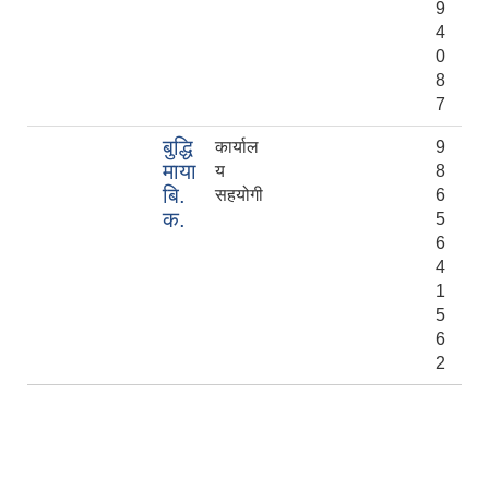
9
4
0
8
7
बुद्धि
कार्याल
9
माया
य
8
बि.
सहयोगी
6
क.
5
6
4
1
5
6
2