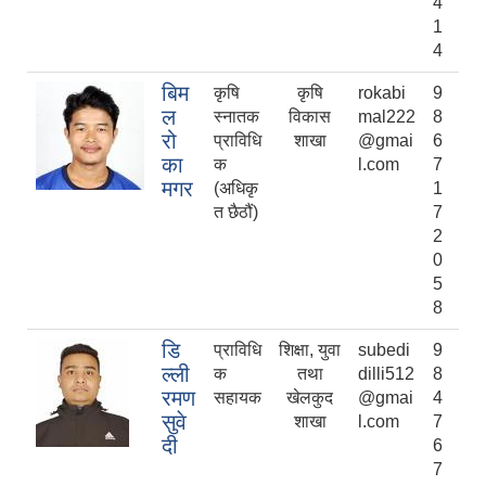
4
1
4
बिम
कृषि
कृषि
rokabi
9
ल
स्नातक
विकास
mal222
8
रो
प्राविधि
शाखा
@gmai
6
का
क
l.com
7
मगर
(अधिकृ
1
त छैठौं)
7
2
0
5
8
डि
प्राविधि
शिक्षा, युवा
subedi
9
ल्ली
क
तथा
dilli512
8
रमण
सहायक
खेलकुद
@gmai
4
सुवे
शाखा
l.com
7
दी
6
7