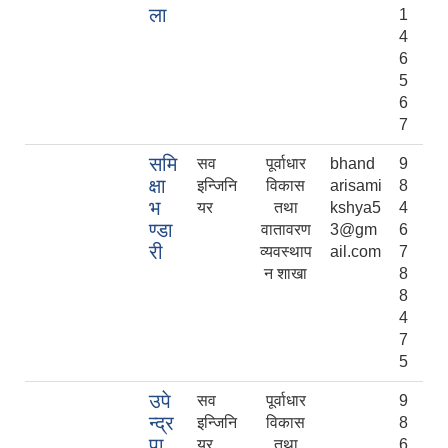
ला
1
4
6
5
6
7
समि
सव
पूर्वाधार
bhand
9
क्षा
इन्जिनि
विकास
arisami
8
भ
यर
तथा
kshya5
4
ण्डा
वातावरण
3@gm
6
री
व्यवस्थाप
ail.com
7
न शाखा
8
8
4
7
5
उपे
सव
पूर्वाधार
9
न्द्र
इन्जिनि
विकास
8
पा
यर
तथा
6