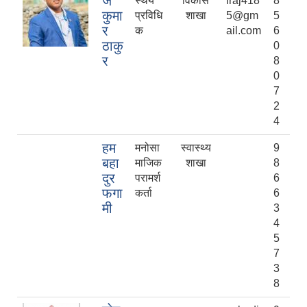
ज
स्थय
विकास
iraj418
8
कुमा
प्रविधि
शाखा
5@gm
5
र
क
ail.com
6
ठाकु
0
र
8
0
7
2
4
हम
मनोसा
स्वास्थ्य
9
बहा
माजिक
शाखा
8
दुर
परामर्श
6
फगा
कर्ता
6
मी
3
4
5
7
3
8