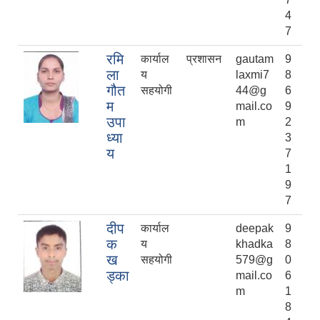
4
7
रमि
कार्याल
प्रशासन
gautam
9
ला
य
laxmi7
8
गौत
सहयोगी
44@g
6
म
mail.co
9
उपा
m
2
ध्या
3
य
7
1
9
7
दीप
कार्याल
deepak
9
क
य
khadka
8
ख
सहयोगी
579@g
0
ड्का
mail.co
6
m
1
8