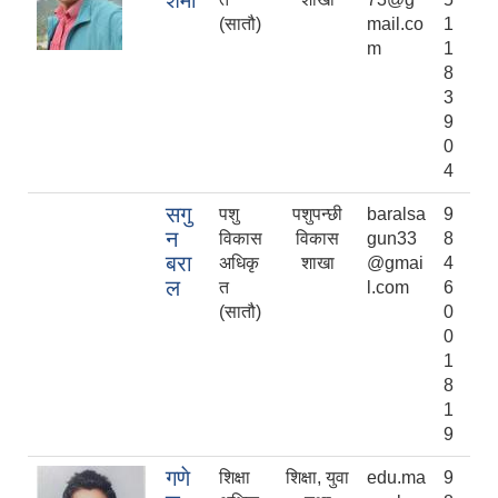
शर्मा
(सातौ)
mail.co
1
m
1
8
3
9
0
4
सगु
पशु
पशुपन्छी
baralsa
9
न
विकास
विकास
gun33
8
बरा
अधिकृ
शाखा
@gmai
4
ल
त
l.com
6
(सातौ)
0
0
1
8
1
9
गणे
शिक्षा
शिक्षा, युवा
edu.ma
9