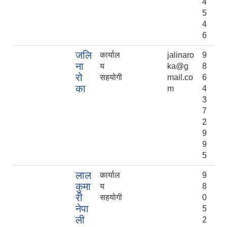
4
5
4
6
जलि
कार्याल
jalinaro
9
ना
य
ka@g
8
रो
सहयोगी
mail.co
6
का
m
4
3
7
2
9
9
5
लाल
कार्याल
9
कुमा
य
8
री
सहयोगी
0
नेपा
5
ली
2