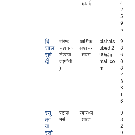
इकाई
4
2
5
9
5
वि
बरिष्ठ
आर्थिक
bishals
9
शाल
सहायक
प्रशासन
ubedi2
8
सुवे
लेखापा
शाखा
99@g
6
दी
ल(पाँचौं
mail.co
8
)
m
8
2
3
3
1
6
रेनु
स्टाफ
स्वास्थ्य
9
का
नर्स
शाखा
8
बा
2
स्तो
9