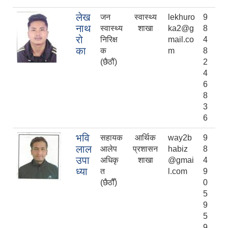
लेख
जन
स्वास्थ्य
lekhuro
9
नाथ
स्वास्थ्य
शाखा
ka2@g
8
रो
निरिक्ष
mail.co
4
का
क
m
8
(छैठौं)
2
4
6
8
3
6
भवि
सहायक
आर्थिक
way2b
9
लाल
आलेप
प्रशासन
habiz
8
उपा
अधिकृ
शाखा
@gmai
4
ध्या
त
l.com
9
(छैठौँ)
0
5
9
5
9