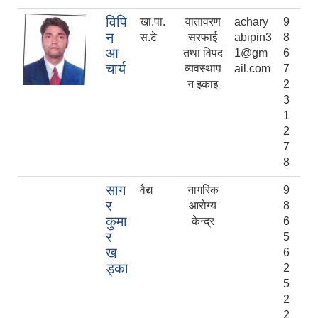
विपि
खा.पा.
वातावरण
achary
9
न
स.टे
सरफाई
abipin3
8
आ
तथा विपद
1@gm
6
चार्य
व्यवस्थाप
ail.com
7
न इकाइ
2
3
1
2
7
8
साग
वैद्य
नागरिक
9
र
आरोग्य
8
कुमा
केन्द्र
6
र
5
ख
6
ड्का
2
5
2
2