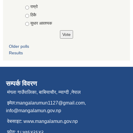
Choices
राम्रो
ठिकै
सुधार आवश्यक
Older polls
Results
सम्पर्क विवरण
मंगला गाउँपालिका, बाबियाचौर, म्याग्दी ,नेपाल
इमेल:
mangalarumun1127@gmail.com
,
info@mangalamun.gov.np
वेबसाइट:
www.mangalamun.gov.np
फोन: ९८५७६४२६४२