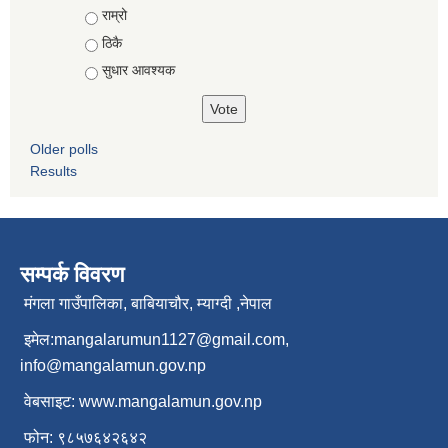
Choices
राम्रो
ठिकै
सुधार आवश्यक
Older polls
Results
सम्पर्क विवरण
मंगला गाउँपालिका, बाबियाचौर, म्याग्दी ,नेपाल
इमेल:
mangalarumun1127@gmail.com
,
info@mangalamun.gov.np
वेबसाइट:
www.mangalamun.gov.np
फोन: ९८५७६४२६४२