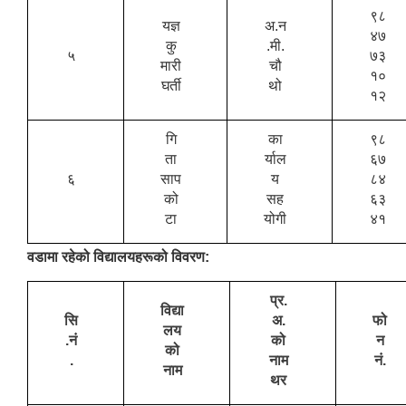
९८
यज्ञ
अ.न
४७
कु
.मी.
५
७३
मारी
चौ
१०
घर्ती
थो
१२
गि
का
९८
ता
र्याल
६७
६
साप
य
८४
को
सह
६३
टा
योगी
४१
वडामा रहेको विद्यालयहरूको विवरण:
प्र.
विद्या
सि
अ.
फो
लय
.नं
को
न
को
.
नाम
नं.
नाम
थर