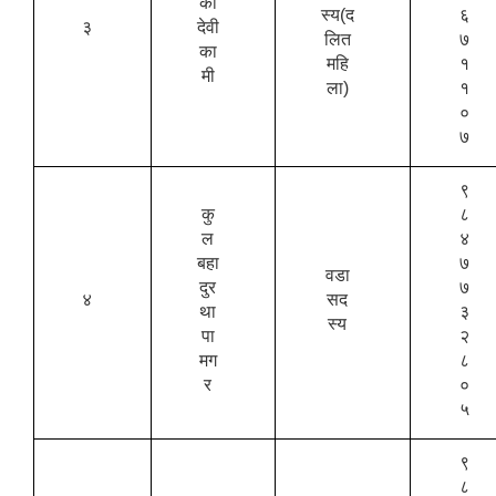
का
स्य(द
६
३
देवी
लित
७
का
महि
१
मी
ला)
१
०
७
९
कु
८
ल
४
बहा
७
वडा
दुर
७
४
सद
था
३
स्य
पा
२
मग
८
र
०
५
९
८