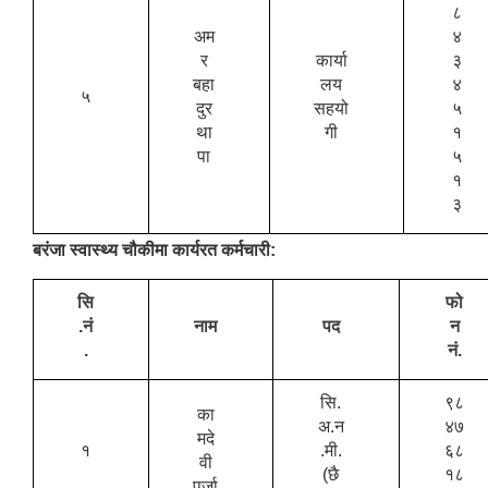
८
अम
४
र
कार्या
३
बहा
लय
४
५
दुर
सहयो
५
था
गी
१
पा
५
१
३
बरंजा स्वास्थ्य चौकीमा कार्यरत कर्मचारी:
सि
फो
.नं
नाम
पद
न
.
नं.
सि.
९८
का
अ.न
४७
मदे
१
.मी.
६८
वी
(छै
१८
पुर्जा