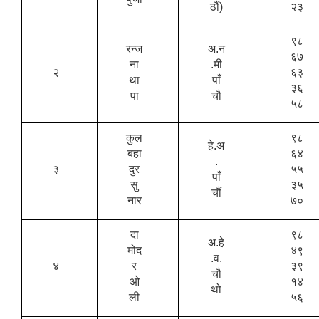
ठौं)
२३
९८
रन्ज
अ.न
६७
ना
.मी
२
६३
था
पाँ
३६
पा
चौ
५८
कुल
९८
हे.अ
बहा
६४
.
३
दुर
५५
पाँ
सु
३५
चौं
नार
७०
दा
९८
अ.हे
मोद
४९
.व.
४
र
३९
चौ
ओ
१४
थो
ली
५६