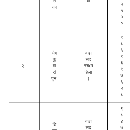
रो
क्ष
५
का
५
५
०
९
८
६
भेष
वडा
९
कु
सद
३
२
मा
स्य(म
९
री
हिला
७
पुन
)
६
२
८
९
८
वडा
४
टि
सद
७