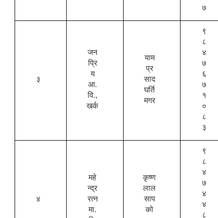
७
९
८
जन
४
याम
प्रि
७
प्र
य
६
३
साद
आ.
७
घर्ति
वि.,
१
मगर
खर्क
०
८
३
९
८
४
महे
कृष्ण
७
न्द्र
लाल
४
४
रत्न
साप
४
मा.
को
८