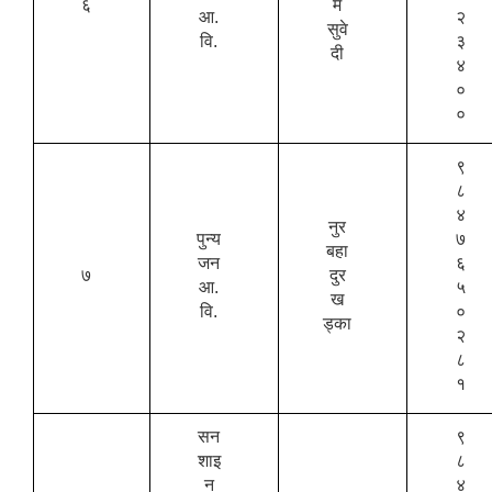
६
म
आ.
२
सुवे
वि.
३
दी
४
०
०
९
८
४
नुर
पुन्य
७
बहा
जन
६
७
दुर
आ.
५
ख
वि.
०
ड्का
२
८
१
सन
९
शाइ
८
न
४