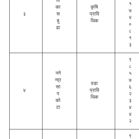
वि
१
का
कृषि
७
३
स
प्रावि
४
बु
धिक
०
ढा
८
१
३
९
८
नगे
५
न्द्र
७
वडा
सा
६
४
प्रावि
प
२
धिक
को
३
टा
४
४
२
९