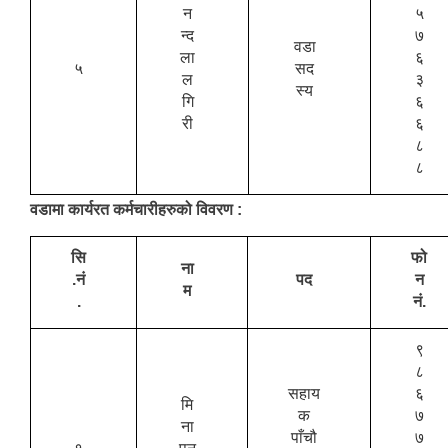
न
५
न्द
७
वडा
ला
६
५
सद
ल
३
स्य
गि
६
री
६
८
८
वडामा कार्यरत कर्मचारीहरुको विवरण :
सि
फो
ना
.नं
पद
न
म
.
नं.
९
८
सहाय
६
मि
क
७
ना
पाँचौ
७