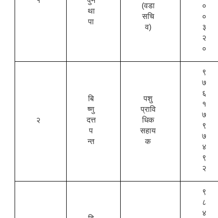
१
पुन
(वडा
०
था
सचि
०
पा
व)
३
२
०
९
७
६
बि
पशु
१
ष्णु
प्रावि
७
२
दत्त
धिक
९
प
सहाय
७
न्त
क
४
९
२
९
८
४