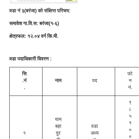
वडा नं ३(बरंजा) को संक्षिप्त परिचय:
समावेश गा.वि.स: बरंजा(१-६)
क्षेत्रफल: १२.०४ वर्ग कि.मी.
वडा पदाधिकारी विवरण :
सि
फो
.नं
नाम
पद
न
.
नं.
९
८
५
याम
१
बहा
वडा
०
१
दुर
अध्य
०