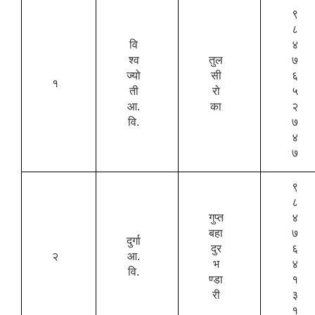
९
८
वि
४
श्व
तुल
७
ज्यो
सी
६
१
ती
रो
५
आ.
का
२
वि.
७
४
७
९
८
गुप्त
४
बहा
७
दुर्गा
दुर
६
२
आ.
भ
४
वि.
ण्डा
१
री
३
१