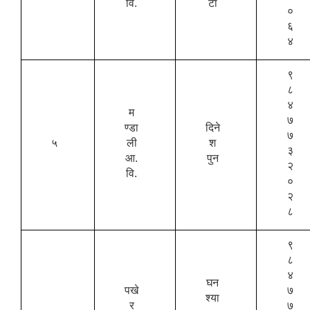
वि.
टा
०
६
४
९
८
४
म
७
ण्डा
दिने
७
५
ली
श
३
आ.
पुन
२
वि.
०
२
८
९
८
४
घन
पखे
७
श्या
र
७