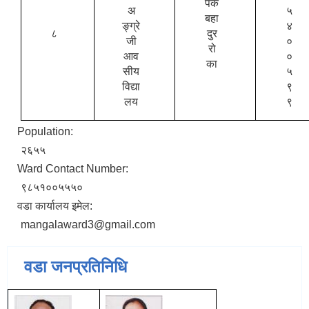
पक
अ
५
बहा
ङ्ग्रे
४
८
दुर
जी
०
रो
आव
०
का
सीय
५
विद्या
९
लय
९
Population:
२६५५
Ward Contact Number:
९८५१००५५५०
वडा कार्यालय इमेल:
mangalaward3@gmail.com
वडा जनप्रतिनिधि