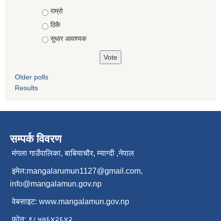
Choices
राम्रो
ठिकै
सुधार आवश्यक
Older polls
Results
सम्पर्क विवरण
मंगला गाउँपालिका, बाबियाचौर, म्याग्दी ,नेपाल
इमेल:
mangalarumun1127@gmail.com
,
info@mangalamun.gov.np
वेबसाइट:
www.mangalamun.gov.np
फोन: ९८५७६४२६४२