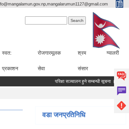
nfo@mangalamun.gov.np,mangalarumun1127@gmail.com
Search form
Search
स्वत:
रोजगारमूलक
श्रम
ग्यालरी
प्रकाशन
सेवा
संसार
परिक्षा सञ्चालन हुने सम्बन्धी सूचना ।
सडक म
वडा जनप्रतिनिधि