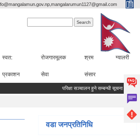
nfo@mangalamun.gov.np,mangalarumun1127@gmail.com
Search form
Search
स्वत:
रोजगारमूलक
श्रम
ग्यालरी
प्रकाशन
सेवा
संसार
परिक्षा सञ्चालन हुने सम्बन्धी सूचना ।
सडक 
वडा जनप्रतिनिधि