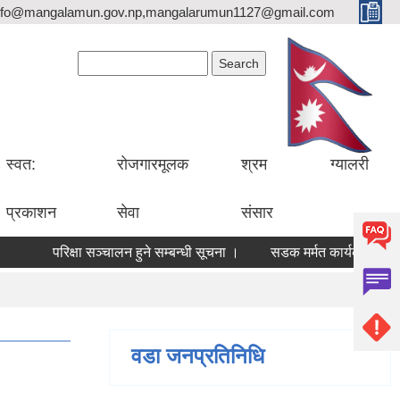
nfo@mangalamun.gov.np,mangalarumun1127@gmail.com
Search form
Search
स्वत:
रोजगारमूलक
श्रम
ग्यालरी
प्रकाशन
सेवा
संसार
परिक्षा सञ्चालन हुने सम्बन्धी सूचना ।
सडक मर्मत कार्यका लागि आव
वडा जनप्रतिनिधि