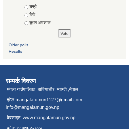
Choices
राम्रो
ठिकै
सुधार आवश्यक
Older polls
Results
सम्पर्क विवरण
मंगला गाउँपालिका, बाबियाचौर, म्याग्दी ,नेपाल
इमेल:
mangalarumun1127@gmail.com
,
info@mangalamun.gov.np
वेबसाइट:
www.mangalamun.gov.np
फोन: ९८५७६४२६४२