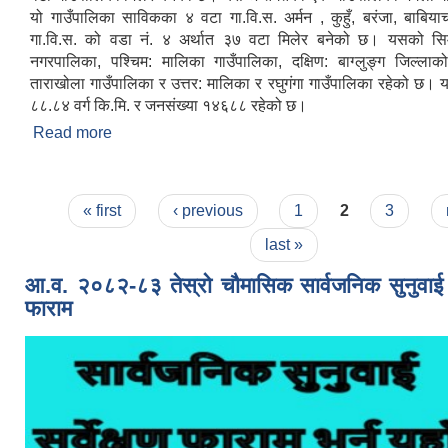
यो गाउँपालिका साविकका ४ वटा गा.वि.स. अर्मन , कुहुँ, बरंजा, बाबिया
गा.वि.स. को वडा नं. ४ अर्थात ३७ वटा मिलेर बनेको छ। यसको सिमान
नगरपालिका, पश्चिम: मालिका गाउँपालिका, दक्षिण: बाग्लुङ्ग जिल्लाक
ताराखोला गाउँपालिका र उत्तर: मालिका र रघुगंगा गाउँपालिका रहेको छ। 
८८.८४ वर्ग कि.मि. र जनसंख्या १४६८८ रहेको छ।
Read more
about संक्षिप्त परिचय
Pages
« first
‹ previous
1
2
3
last »
आ.व. २०८२-८३ तेस्रो चौमासिक सार्वजनिक सुनुवाई मत
फाराम