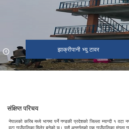
झाक्रीपानी भ्यु टावरबाट देखिने दृश्य
झाक्रीपानी भ्यु टावर
Todke Resort
बाबियाचौर बजार
टोड्के हिल्स
मंगला इन्द्रेणी पार्क
संक्षिप्त परिचय
नेपालको करिब मध्ये भागमा पर्ने गण्डकी प्रदेशको जिल्ला म्याग्दी १ वटा
वटा गाउँपालिका मिलेर बनेको छ। यसै अन्तर्गतको एक गाउँपालिका मंगला ग