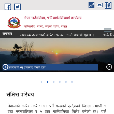
Skip to main content
मंगला गाउँपालिका, गाउँ कार्यपालिकाको कार्यालय
बाबियाचौर , म्याग्दी, गण्डकी प्रदेश, नेपाल
समाचार
र्यका लागि आवश्यक उपकरणको दररेट उपलब्ध गराउने सम्बन्धी सूचना ।
गाउँपालिकाको
झाक्रीपानी भ्यु टावर
झाक्रीपानी भ्यु टावरबाट देखिने दृश्य
टोड्के हिल्स
Todke Resort
बाबियाचौर बजार
मंगला इन्द्रेणी पार्क
संक्षिप्त परिचय
नेपालको करिब मध्ये भागमा पर्ने गण्डकी प्रदेशको जिल्ला म्याग्दी १
वटा नगरपालिका र ५ वटा गाउँपालिका मिलेर बनेको छ। यसै