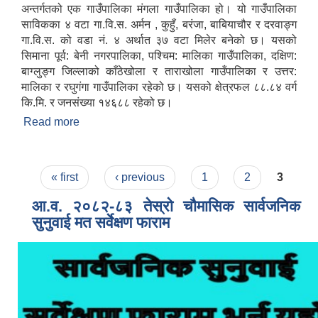
अन्तर्गतको एक गाउँपालिका मंगला गाउँपालिका हो। यो गाउँपालिका
साविकका ४ वटा गा.वि.स. अर्मन , कुहुँ, बरंजा, बाबियाचौर र दरवाङ्ग
गा.वि.स. को वडा नं. ४ अर्थात ३७ वटा मिलेर बनेको छ। यसको
सिमाना पूर्व: बेनी नगरपालिका, पश्चिम: मालिका गाउँपालिका, दक्षिण:
बाग्लुङ्ग जिल्लाको काँठेखोला र ताराखोला गाउँपालिका र उत्तर:
मालिका र रघुगंगा गाउँपालिका रहेको छ। यसको क्षेत्रफल ८८.८४ वर्ग
कि.मि. र जनसंख्या १४६८८ रहेको छ।
Read more
about संक्षिप्त परिचय
Pages
« first
‹ previous
1
2
3
आ.व. २०८२-८३ तेस्रो चौमासिक सार्वजनिक
सुनुवाई मत सर्वेक्षण फाराम