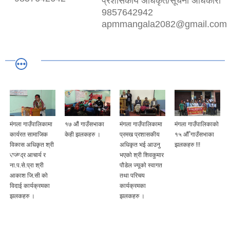
प्रशासकीय अधिकृत/सूचना अधिकारी
9857642942
apmmangala2082@gmail.com
मंगला गाउँपालिकामा
१७ औं गाउँसभाका
मंगला गाउँपालिकामा
मंगला गाउँपालिकाको
कार्यरत सामाजिक
केही झलकहरु ।
प्रमख प्रशासकीय
१५ औँ गाउँसभाका
विकास अधिकृत श्री
अधिकृत भई आउनु
झलकहरु !!!
राजेन्द्र आचार्य र
भएको श्री शिवकुमार
ना.प.से.प्रा श्री
पौडेल ज्यूको स्वागत
आकाश जि.सी को
तथा परिचय
विदाई कार्यक्रमका
कार्यक्रमका
झलकहरु ।
झलकहरु ।