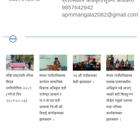
प्रशासकीय अधिकृत/सूचना अधिकारी
9857642942
apmmangala2082@gmail.com
पाँचौ राष्ट्रपति रनिङ
मंगला गाउँपालिकामा
१७ औं गाउँसभाका
मंगला गाउँपालिकामा
शिल्ड
कार्यरत सामाजिक
केही झलकहरु ।
प्रमख प्रशासकीय
प्रतियोगिता-२०८१
विकास अधिकृत श्री
अधिकृत भई आउनु
(पहिलो दिन
राजेन्द्र आचार्य र
भएको श्री शिवकुमार
२०८१-०८-०६)
ना.प.से.प्रा श्री
पौडेल ज्यूको स्वागत
आकाश जि.सी को
तथा परिचय
विदाई कार्यक्रमका
कार्यक्रमका
झलकहरु ।
झलकहरु ।