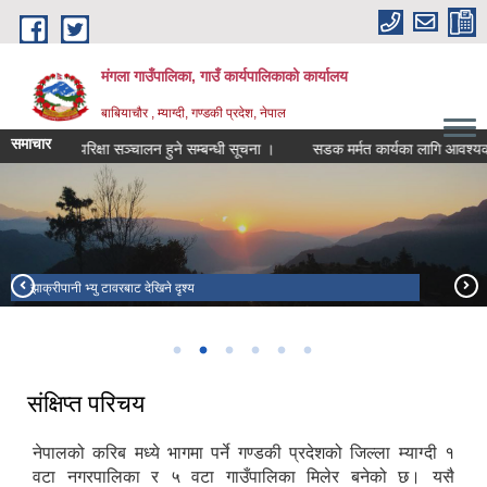
Skip to main content
मंगला गाउँपालिका, गाउँ कार्यपालिकाको कार्यालय
बाबियाचौर , म्याग्दी, गण्डकी प्रदेश, नेपाल
समाचार
परिक्षा सञ्चालन हुने सम्बन्धी सूचना ।
सडक मर्मत कार्यका लागि आवश्यक उपक
झाक्रीपानी भ्यु टावर
झाक्रीपानी भ्यु टावरबाट देखिने दृश्य
टोड्के हिल्स
Todke Resort
बाबियाचौर बजार
मंगला इन्द्रेणी पार्क
संक्षिप्त परिचय
नेपालको करिब मध्ये भागमा पर्ने गण्डकी प्रदेशको जिल्ला म्याग्दी १
वटा नगरपालिका र ५ वटा गाउँपालिका मिलेर बनेको छ। यसै