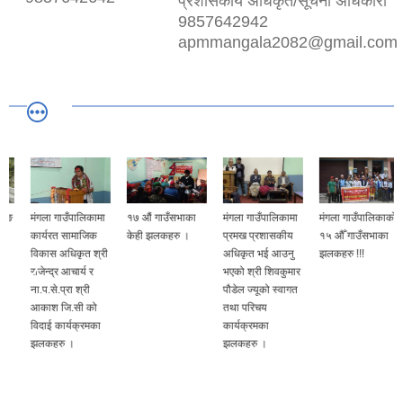
प्रशासकीय अधिकृत/सूचना अधिकारी
9857642942
apmmangala2082@gmail.com
मंगला गाउँपालिकामा
१७ औं गाउँसभाका
मंगला गाउँपालिकामा
मंगला गाउँपालिकाको
कार्यरत सामाजिक
केही झलकहरु ।
प्रमख प्रशासकीय
१५ औँ गाउँसभाका
विकास अधिकृत श्री
अधिकृत भई आउनु
झलकहरु !!!
राजेन्द्र आचार्य र
भएको श्री शिवकुमार
ना.प.से.प्रा श्री
पौडेल ज्यूको स्वागत
आकाश जि.सी को
तथा परिचय
विदाई कार्यक्रमका
कार्यक्रमका
झलकहरु ।
झलकहरु ।