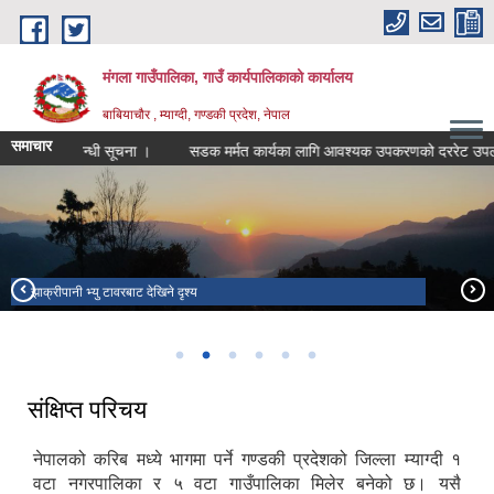
Skip to main content
मंगला गाउँपालिका, गाउँ कार्यपालिकाको कार्यालय
बाबियाचौर , म्याग्दी, गण्डकी प्रदेश, नेपाल
समाचार
लन हुने सम्बन्धी सूचना ।
सडक मर्मत कार्यका लागि आवश्यक उपकरणको दररेट उपलब्ध गर
झाक्रीपानी भ्यु टावर
झाक्रीपानी भ्यु टावरबाट देखिने दृश्य
टोड्के हिल्स
Todke Resort
बाबियाचौर बजार
मंगला इन्द्रेणी पार्क
संक्षिप्त परिचय
नेपालको करिब मध्ये भागमा पर्ने गण्डकी प्रदेशको जिल्ला म्याग्दी १
वटा नगरपालिका र ५ वटा गाउँपालिका मिलेर बनेको छ। यसै